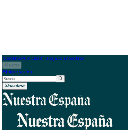
Nosotros
Publicidad
Trabaja con nosotros
Alertas
Iniciar sesión
Newsletter