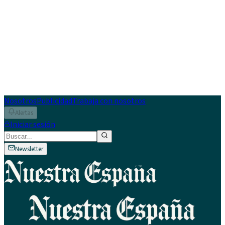
Nosotros
Publicidad
Trabaja con nosotros
Alertas
Iniciar sesión
Newsletter