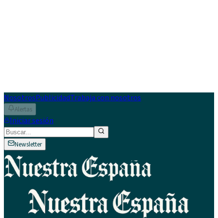
Nosotros
Publicidad
Trabaja con nosotros
Alertas
Iniciar sesión
Newsletter