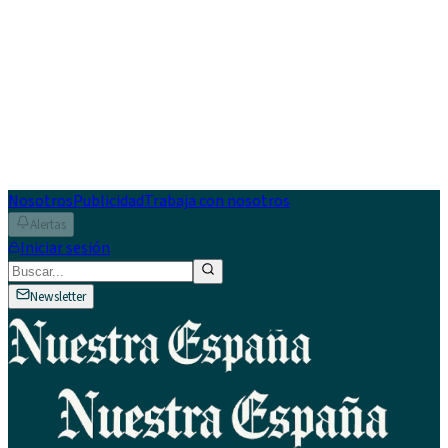
Nosotros
Publicidad
Trabaja con nosotros
Alertas
Iniciar sesión
Newsletter