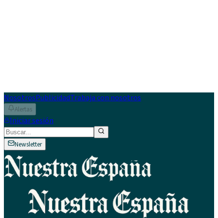
Nosotros
Publicidad
Trabaja con nosotros
Alertas
Iniciar sesión
Newsletter