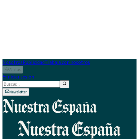
Nosotros
Publicidad
Trabaja con nosotros
Alertas
Iniciar sesión
Newsletter