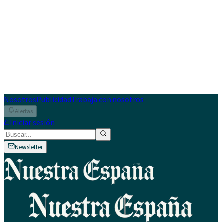
Nosotros
Publicidad
Trabaja con nosotros
Alertas
Iniciar sesión
Newsletter