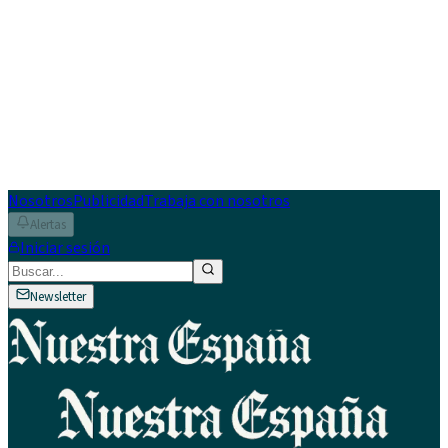
Nosotros
Publicidad
Trabaja con nosotros
Alertas
Iniciar sesión
Newsletter