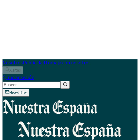
Nosotros
Publicidad
Trabaja con nosotros
Alertas
Iniciar sesión
Newsletter