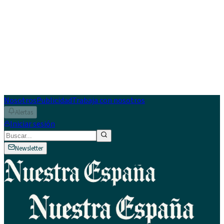
Nosotros
Publicidad
Trabaja con nosotros
Alertas
Iniciar sesión
Newsletter