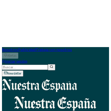
Nosotros
Publicidad
Trabaja con nosotros
Alertas
Iniciar sesión
Newsletter