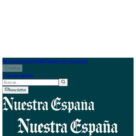
Nosotros
Publicidad
Trabaja con nosotros
Alertas
Iniciar sesión
Newsletter