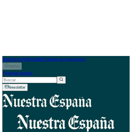
Nosotros
Publicidad
Trabaja con nosotros
Alertas
Iniciar sesión
Newsletter